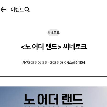
로그인
이벤트
씨네큐브 로그인
씨네토크
아이디
<노 어더 랜드> 씨네토크
이벤트
마이페이지
기간
조회수
2026.02.26 ~ 2026.03.07
1104
비밀번호
자동 로그인