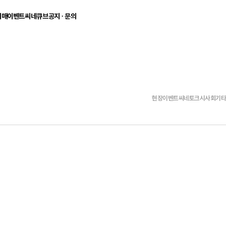
예매
이벤트
씨네큐브
공지 ∙ 문의
씨네큐브 로그인
기
현장 이벤트
씨네큐브 소개
공지사항
빠른예매
매/취소
씨네토크
에티켓
1:1문의
로그인 후 씨네큐브의 영화를 예매하실 수 있습니다
시사회
멤버십/VIP
FAQ
기타 이벤트
흥국생명빌딩
지난 이벤트
관람안내
아이디
오시는길
주차안내
현장이벤트
씨네토크
시사회
기
관람권/카드
비밀번호
아이디 저장
로그인하기
아이디찾기
비밀번호 찾기
회원가입