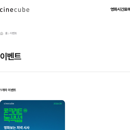
영화
시간표
현재 상영작
영화별 시간표
예매하
상영 예정작
날짜별 시간표
비회원 예
홈
이벤트
지난 상영작
이벤트
1
개의 이벤트