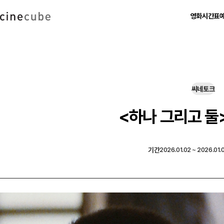
영화
시간표
현재 상영작
영화별 시간표
예매하
상영 예정작
날짜별 시간표
비회원 예
지난 상영작
씨네토크
<하나 그리고 둘
기간
2026.01.02 ~ 2026.01.