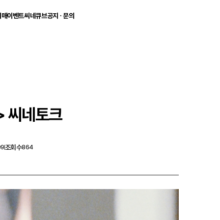
예매
이벤트
씨네큐브
공지 ∙ 문의
씨네큐브 로그인
기
현장 이벤트
씨네큐브 소개
공지사항
빠른예매
매/취소
씨네토크
에티켓
1:1문의
로그인 후 씨네큐브의 영화를 예매하실 수 있습니다
시사회
멤버십/VIP
FAQ
기타 이벤트
흥국생명빌딩
지난 이벤트
관람안내
아이디
오시는길
주차안내
관람권/카드
> 씨네토크
비밀번호
09
조회수
864
아이디 저장
로그인하기
아이디찾기
비밀번호 찾기
회원가입