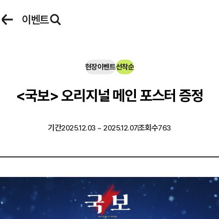
로그인
이벤트
씨네큐브 로그인
현장이벤트
선착순
아이디
<국보> 오리지널 메인 포스터 증정
이벤트
마이페이지
기간
조회수
2025.12.03 ~ 2025.12.07
763
비밀번호
자동 로그인